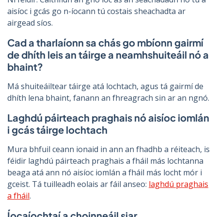
aisíoc i gcás go n-íocann tú costais sheachadta ar
airgead síos.
Cad a tharlaíonn sa chás go mbíonn gairmí
de dhíth leis an táirge a neamhshuiteáil nó a
bhaint?
Má shuiteáiltear táirge atá lochtach, agus tá gairmí de
dhíth lena bhaint, fanann an fhreagrach sin ar an ngnó.
Laghdú páirteach praghais nó aisíoc iomlán
i gcás táirge lochtach
Mura bhfuil ceann ionaid in ann an fhadhb a réiteach, is
féidir laghdú páirteach praghais a fháil más lochtanna
beaga atá ann nó aisíoc iomlán a fháil más locht mór i
gceist. Tá tuilleadh eolais ar fáil anseo:
laghdú praghais
a fháil
.
Íocaíochtaí a choinneáil siar