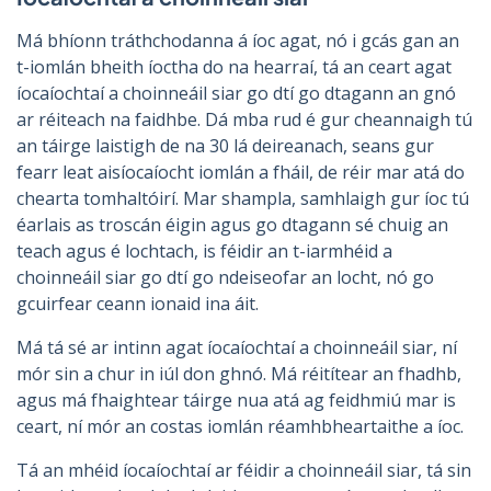
Má bhíonn tráthchodanna á íoc agat, nó i gcás gan an
t-iomlán bheith íoctha do na hearraí, tá an ceart agat
íocaíochtaí a choinneáil siar go dtí go dtagann an gnó
ar réiteach na faidhbe. Dá mba rud é gur cheannaigh tú
an táirge laistigh de na 30 lá deireanach, seans gur
fearr leat aisíocaíocht iomlán a fháil, de réir mar atá do
chearta tomhaltóirí. Mar shampla, samhlaigh gur íoc tú
éarlais as troscán éigin agus go dtagann sé chuig an
teach agus é lochtach, is féidir an t-iarmhéid a
choinneáil siar go dtí go ndeiseofar an locht, nó go
gcuirfear ceann ionaid ina áit.
Má tá sé ar intinn agat íocaíochtaí a choinneáil siar, ní
mór sin a chur in iúl don ghnó. Má réitítear an fhadhb,
agus má fhaightear táirge nua atá ag feidhmiú mar is
ceart, ní mór an costas iomlán réamhbheartaithe a íoc.
Tá an mhéid íocaíochtaí ar féidir a choinneáil siar, tá sin