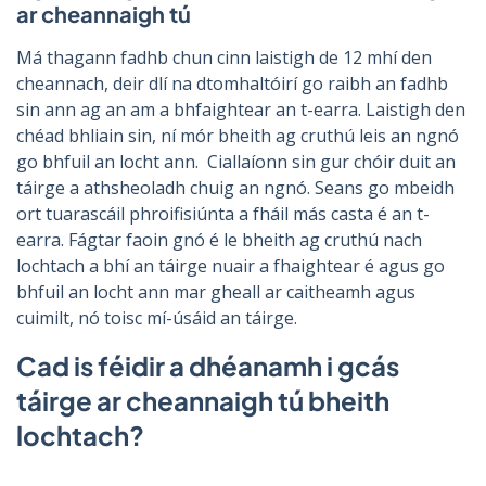
ar cheannaigh tú
Má thagann fadhb chun cinn laistigh de 12 mhí den
cheannach, deir dlí na dtomhaltóirí go raibh an fadhb
sin ann ag an am a bhfaightear an t-earra. Laistigh den
chéad bhliain sin, ní mór bheith ag cruthú leis an ngnó
go bhfuil an locht ann. Ciallaíonn sin gur chóir duit an
táirge a athsheoladh chuig an ngnó. Seans go mbeidh
ort tuarascáil phroifisiúnta a fháil más casta é an t-
earra. Fágtar faoin gnó é le bheith ag cruthú nach
lochtach a bhí an táirge nuair a fhaightear é agus go
bhfuil an locht ann mar gheall ar caitheamh agus
cuimilt, nó toisc mí-úsáid an táirge.
Cad is féidir a dhéanamh i gcás
táirge ar cheannaigh tú bheith
lochtach?