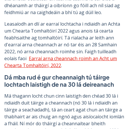
dhéanamh ar tháirgí a oibríonn go fóill ach níl siad ag
feidhmiú ar na caighdeáin a bhí tú ag dúil leo.
Leasaíodh an dlí ar earraí lochtacha i ndiaidh an Achta
um Chearta Tomhaltóirí 2022 agus anois tá cearta
feabhsaithe ag tomhaltóirí. Tá rialacha ar leith ann
d'earraí arna cheannach ar nó tar éis an 28 Samhain
2022, nó arna cheannach roimhe sin. Faigh tuilleadh
eolais faoi
Earraí arna cheannach roimh an Acht um
Chearta Tomhaltóirí, 2022
.
Dá mba rud é gur cheannaigh tú táirge
lochtach laistigh de na 30 lá deireanach
Má thagann locht chun cinn laistigh den chéad 30 lá i
ndiaidh duit táirge a cheannach (nó 30 lá i ndiaidh an
táirge a seachadadh), tá an ceart agat chun an táirge a
thabhairt ar ais chuig an ngnó agus aisíocaíocht iomlán
a fháil. Ní mór do tháirgí a cheannaítear bheith