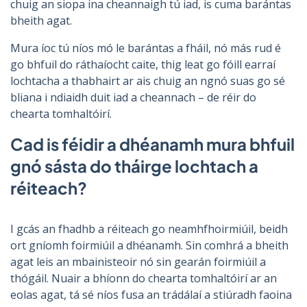
chuig an siopa ina cheannaigh tú iad, is cuma barántas
bheith agat.
Mura íoc tú níos mó le barántas a fháil, nó más rud é
go bhfuil do ráthaíocht caite, thig leat go fóill earraí
lochtacha a thabhairt ar ais chuig an ngnó suas go sé
bliana i ndiaidh duit iad a cheannach – de réir do
chearta tomhaltóirí.
Cad is féidir a dhéanamh mura bhfuil
gnó sásta do tháirge lochtach a
réiteach?
I gcás an fhadhb a réiteach go neamhfhoirmiúil, beidh
ort gníomh foirmiúil a dhéanamh. Sin comhrá a bheith
agat leis an mbainisteoir nó sin gearán foirmiúil a
thógáil. Nuair a bhíonn do chearta tomhaltóirí ar an
eolas agat, tá sé níos fusa an trádálaí a stiúradh faoina