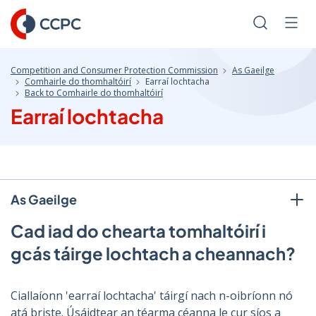
Skip
to
Search
Men
Content
Competition and Consumer Protection Commission
As Gaeilge
Comhairle do thomhaltóirí
Earraí lochtacha
Back to Comhairle do thomhaltóirí
Earraí lochtacha
As Gaeilge
Cad iad do chearta tomhaltóirí i
gcás táirge lochtach a cheannach?
Ciallaíonn 'earraí lochtacha' táirgí nach n-oibríonn nó
atá briste. Úsáidtear an téarma céanna le cur síos a