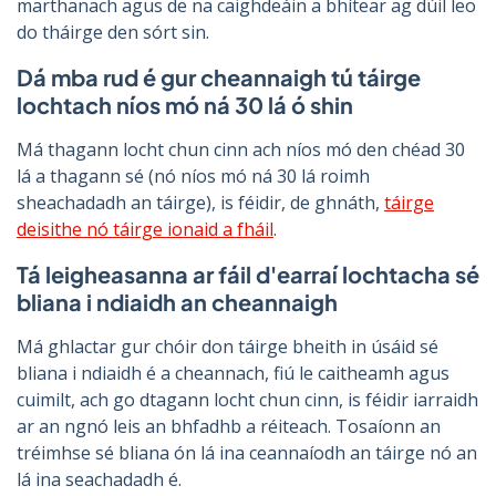
marthanach agus de na caighdeáin a bhítear ag dúil leo
do tháirge den sórt sin.
Dá mba rud é gur cheannaigh tú táirge
lochtach níos mó ná 30 lá ó shin
Má thagann locht chun cinn ach níos mó den chéad 30
lá a thagann sé (nó níos mó ná 30 lá roimh
sheachadadh an táirge), is féidir, de ghnáth,
táirge
deisithe nó táirge ionaid a fháil
.
Tá leigheasanna ar fáil d'earraí lochtacha sé
bliana i ndiaidh an cheannaigh
Má ghlactar gur chóir don táirge bheith in úsáid sé
bliana i ndiaidh é a cheannach, fiú le caitheamh agus
cuimilt, ach go dtagann locht chun cinn, is féidir iarraidh
ar an ngnó leis an bhfadhb a réiteach. Tosaíonn an
tréimhse sé bliana ón lá ina ceannaíodh an táirge nó an
lá ina seachadadh é.