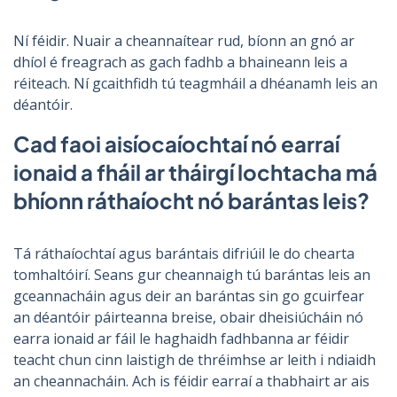
Ní féidir. Nuair a cheannaítear rud, bíonn an gnó ar
dhíol é freagrach as gach fadhb a bhaineann leis a
réiteach. Ní gcaithfidh tú teagmháil a dhéanamh leis an
déantóir.
Cad faoi aisíocaíochtaí nó earraí
ionaid a fháil ar tháirgí lochtacha má
bhíonn ráthaíocht nó barántas leis?
Tá ráthaíochtaí agus barántais difriúil le do chearta
tomhaltóirí. Seans gur cheannaigh tú barántas leis an
gceannacháin agus deir an barántas sin go gcuirfear
an déantóir páirteanna breise, obair dheisiúcháin nó
earra ionaid ar fáil le haghaidh fadhbanna ar féidir
teacht chun cinn laistigh de thréimhse ar leith i ndiaidh
an cheannacháin. Ach is féidir earraí a thabhairt ar ais