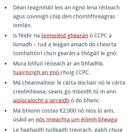
Déan teagmháil leis an ngnó lena réiteach
agus coinnigh cóip den chomhfhreagras
iomlán.
Is féidir na
teimpléid ghéarán
ó CCPC a
líonadh – rud a leagan amach do chearta
tomhaltóirí chun gearán a thógáil le gnó.
Mura bhfuil réiteach ar an bhfadhb,
tuairiscigh an gnó
chuig CCPC.
Má cheannaítear le cárta dochair nó le cárta
creidmheasa, seans go mbeidh tú in ann
aisíocaíocht a iarraidh
ó do bhanc.
Má bhíonn costas €2,000 nó níos lú ann,
úsáid an
nós imeachta um éilimh bheaga
.
Le haghaidh tuilleadh treorach, gabh chuig