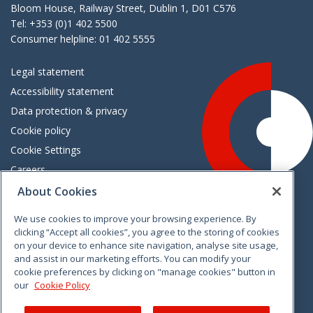
Bloom House, Railway Street, Dublin 1, D01 C576
Tel: +353 (0)1 402 5500
Consumer helpline: 01 402 5555
Legal statement
Accessibility statement
Data protection & privacy
Cookie policy
Cookie Settings
Careers
Freedom of information
About Cookies
We use cookies to improve your browsing experience. By
Vimeo
Linkedin
Twitter
Instagram
Facebook
clicking “Accept all cookies”, you agree to the storing of cookies
on your device to enhance site navigation, analyse site usage,
and assist in our marketing efforts. You can modify your
cookie preferences by clicking on "manage cookies" button in
our
Cookie Policy