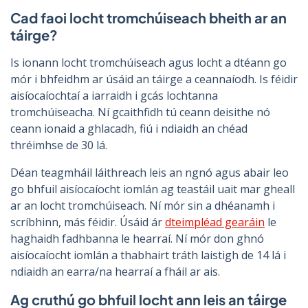
Cad faoi locht tromchúiseach bheith ar an
táirge?
Is ionann locht tromchúiseach agus locht a dtéann go
mór i bhfeidhm ar úsáid an táirge a ceannaíodh. Is féidir
aisíocaíochtaí a iarraidh i gcás lochtanna
tromchúiseacha. Ní gcaithfidh tú ceann deisithe nó
ceann ionaid a ghlacadh, fiú i ndiaidh an chéad
thréimhse de 30 lá.
Déan teagmháil láithreach leis an ngnó agus abair leo
go bhfuil aisíocaíocht iomlán ag teastáil uait mar gheall
ar an locht tromchúiseach. Ní mór sin a dhéanamh i
scríbhinn, más féidir.
Úsáid ár
dteimpléad gearáin
le
haghaidh fadhbanna le hearraí.
Ní mór don ghnó
aisíocaíocht iomlán a thabhairt tráth laistigh de 14 lá i
ndiaidh an earra/na hearraí a fháil ar ais.
Ag cruthú go bhfuil locht ann leis an táirge