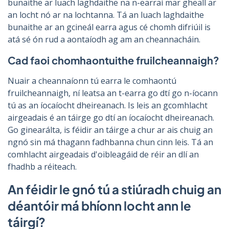
bunaithe ar luach laghdaithe na n-earraí mar gheall ar
an locht nó ar na lochtanna. Tá an luach laghdaithe
bunaithe ar an gcineál earra agus cé chomh difriúil is
atá sé ón rud a aontaíodh ag am an cheannacháin.
Cad faoi chomhaontuithe fruilcheannaigh?
Nuair a cheannaíonn tú earra le comhaontú
fruilcheannaigh, ní leatsa an t-earra go dtí go n-íocann
tú as an íocaíocht dheireanach. Is leis an gcomhlacht
airgeadais é an táirge go dtí an íocaíocht dheireanach.
Go ginearálta, is féidir an táirge a chur ar ais chuig an
ngnó sin má thagann fadhbanna chun cinn leis. Tá an
comhlacht airgeadais d'oibleagáid de réir an dlí an
fhadhb a réiteach.
An féidir le gnó tú a stiúradh chuig an
déantóir má bhíonn locht ann le
táirgí?