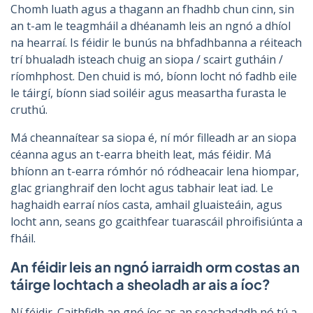
Chomh luath agus a thagann an fhadhb chun cinn, sin
an t-am le teagmháil a dhéanamh leis an ngnó a dhíol
na hearraí. Is féidir le bunús na bhfadhbanna a réiteach
trí bhualadh isteach chuig an siopa / scairt gutháin /
ríomhphost. Den chuid is mó, bíonn locht nó fadhb eile
le táirgí, bíonn siad soiléir agus measartha furasta le
cruthú.
Má cheannaítear sa siopa é, ní mór filleadh ar an siopa
céanna agus an t-earra bheith leat, más féidir. Má
bhíonn an t-earra rómhór nó ródheacair lena hiompar,
glac grianghraif den locht agus tabhair leat iad. Le
haghaidh earraí níos casta, amhail gluaisteáin, agus
locht ann, seans go gcaithfear tuarascáil phroifisiúnta a
fháil.
An féidir leis an ngnó iarraidh orm costas an
táirge lochtach a sheoladh ar ais a íoc?
Ní féidir. Caithfidh an gnó íoc as an seachadadh nó tú a