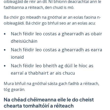
oibleagáid de réir an dlí. Ní bhíonn deacrachtaí ann le
fadhbanna a réiteach, den chuid is mó.
Ba chóir go mbeadh na gnóthaí ar an eolas faoina n-
oibleagáidí. Bá chóir go bhfuil seo ar an eolas acu:
Nach féidir leo costas a ghearradh as obair
dheisiúcháin
Nach féidir leo costas a ghearradh as earra
ionaid
Nach féidir leo bheith ag dúil le híoc as
earraí a thabhairt ar ais chucu
Mura bhfuil na gnóthaí sásta gach fadhb a réiteach,
tóg gearán.
Na chéad chéimeanna eile le do cheist
chearta tomhaltóirí a réiteach