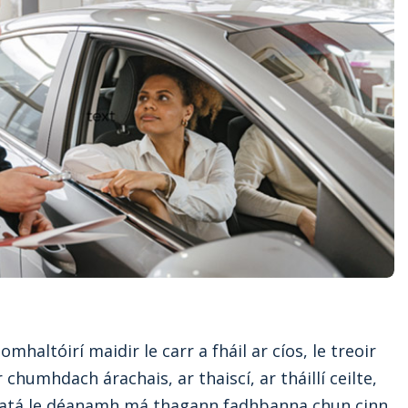
mhaltóirí maidir le carr a fháil ar cíos, le treoir
r chumhdach árachais, ar thaiscí, ar tháillí ceilte,
d atá le déanamh má thagann fadhbanna chun cinn.