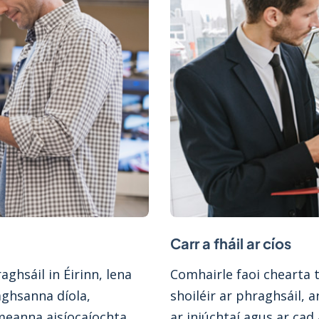
Carr a fháil ar cíos
ghsáil in Éirinn, lena
Comhairle faoi chearta to
aghsanna díola,
shoiléir ar phraghsáil, a
imeanna aisíocaíochta
ar iniúchtaí agus ar ca