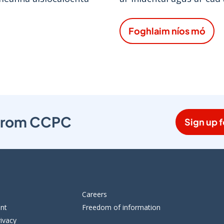
Foghlaim níos mó
s from CCPC
Sign up f
Careers
ent
Freedom of information
ivacy