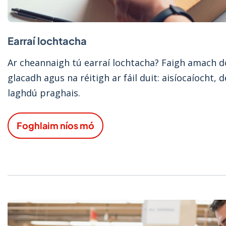
Earraí lochtacha
Ar cheannaigh tú earraí lochtacha? Faigh amach d
glacadh agus na réitigh ar fáil duit: aisíocaíocht, 
laghdú praghais.
Foghlaim níos mó