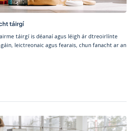
ht táirgí
airme táirgí is déanaí agus léigh ár dtreoirlínte
áin, leictreonaic agus fearais, chun fanacht ar an