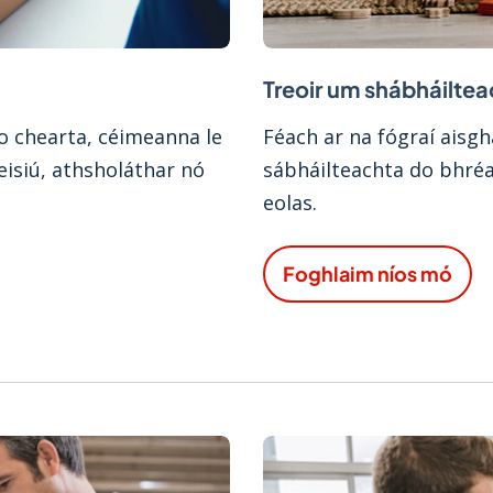
Treoir um shábháilteac
o chearta, céimeanna le
Féach ar na fógraí aisgh
deisiú, athsholáthar nó
sábháilteachta do bhréag
eolas.
Foghlaim níos mó