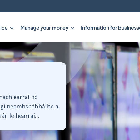
ice
Manage your money
Information for business
nach earraí nó
irgí neamhshábháilte a
áil le hearraí