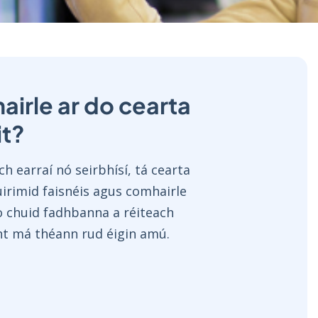
airle ar do cearta
it?
h earraí nó seirbhísí, tá cearta
uirimid faisnéis agus comhairle
do chuid fadhbanna a réiteach
nt má théann rud éigin amú.