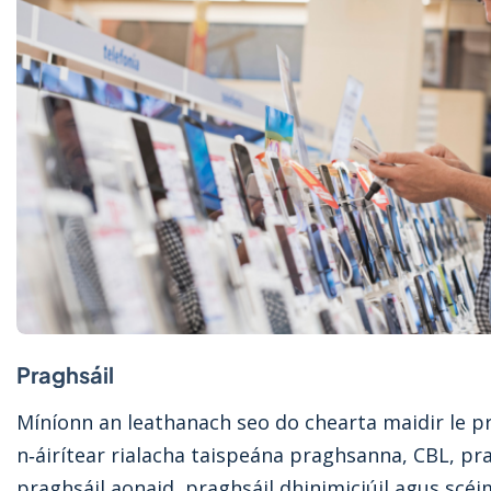
Praghsáil
Míníonn an leathanach seo do chearta maidir le pra
n‑áirítear rialacha taispeána praghsanna, CBL, pr
praghsáil aonaid, praghsáil dhinimiciúil agus scé