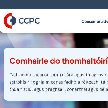
Skip
to
Content
Consumer adv
Comhairle do thomhaltóirí
Cad iad do chearta tomhaltóra agus tú ag cean
seirbhísí? Foghlaim conas fadhb a réiteach, tá
thuairisciú, agus praghsáil, conarthaí agus déile
lochtacha a thuiscint.