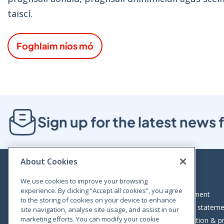
taiscí.
Foghlaim níos mó
Sign up for the latest new
About Cookies
We use cookies to improve your browsing
experience. By clicking “Accept all cookies”, you agree
Bloom House, Railway Street, Dublin 1,
Legal statement
to the storing of cookies on your device to enhance
D01 C576
Accessibility statem
site navigation, analyse site usage, and assist in our
Tel: +353 (0)1 402 5500
marketing efforts. You can modify your cookie
Data protection & pr