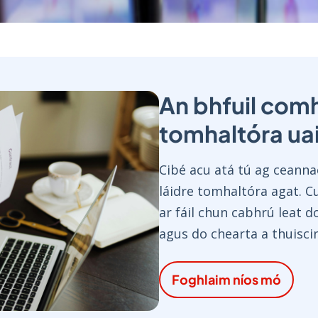
An bhfuil comh
tomhaltóra ua
Cibé acu atá tú ag ceannac
láidre tomhaltóra agat. C
ar fáil chun cabhrú leat 
agus do chearta a thuisci
Foghlaim níos mó