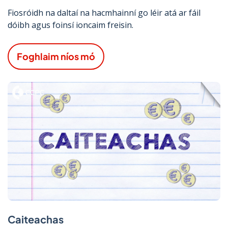
Fiosróidh na daltaí na hacmhainní go léir atá ar fáil
dóibh agus foinsí ioncaim freisin.
Foghlaim níos mó
Caiteachas