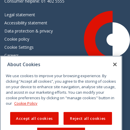
Consumer helpline: 01 402 5555
Legal statement
Accessibility statement
Data protection & privacy
Cookie policy
Cookie Settings
Careers
Freedom of information
About Cookies
We use cookies to improve your browsing experience. By
Vimeo
Linkedin
Twitter
Instagram
Facebook
clicking “Accept all cookies”, you agree to the storing of cookies
on your device to enhance site navigation, analyse site usage,
and assist in our marketing efforts. You can modify your
cookie preferences by clicking on "manage cookies" button in
our
Cookie Policy
Accept all cookies
Reject all cookies