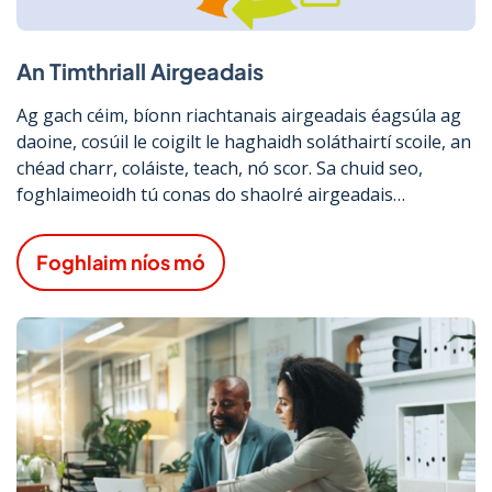
An Timthriall Airgeadais
Ag gach céim, bíonn riachtanais airgeadais éagsúla ag
daoine, cosúil le coigilt le haghaidh soláthairtí scoile, an
chéad charr, coláiste, teach, nó scor. Sa chuid seo,
foghlaimeoidh tú conas do shaolré airgeadais
pearsanta féin a thógáil.
Foghlaim níos mó