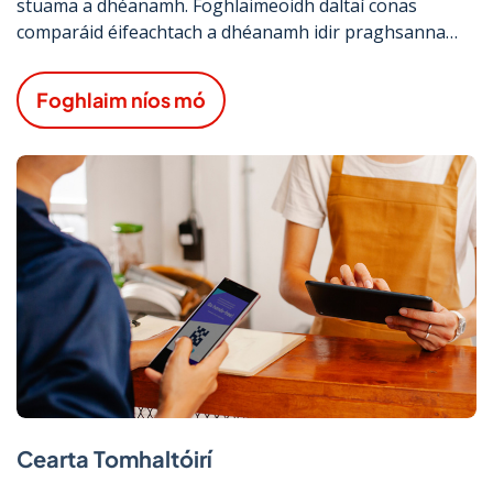
stuama a dhéanamh. Foghlaimeoidh daltaí conas
comparáid éifeachtach a dhéanamh idir praghsanna
agus earraí agus níos mó.
Foghlaim níos mó
Cearta Tomhaltóirí