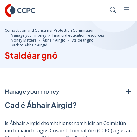
Skip
to
Search
Men
Content
Competition and Consumer Protection Commission
Manage your money
Financial education resources
Money Matters
Ábhair Airgid
Staidéar gnó
Back to Ábhair Airgid
Staidéar gnó
Manage your money
Cad é Ábhair Airgid?
Is Ábhair Airgid chomhthionscnamh idir an Coimisiún
um Iomaíocht agus Cosaint Tomhaltóirí (CCPC) agus an