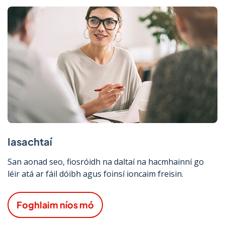
Iasachtaí
San aonad seo, fiosróidh na daltaí na hacmhainní go
léir atá ar fáil dóibh agus foinsí ioncaim freisin.
Foghlaim níos mó