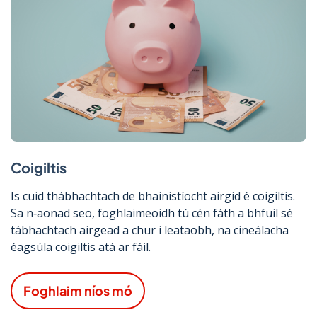
Coigiltis
Is cuid thábhachtach de bhainistíocht airgid é coigiltis.
Sa n‑aonad seo, foghlaimeoidh tú cén fáth a bhfuil sé
tábhachtach airgead a chur i leataobh, na cineálacha
éagsúla coigiltis atá ar fáil.
Foghlaim níos mó