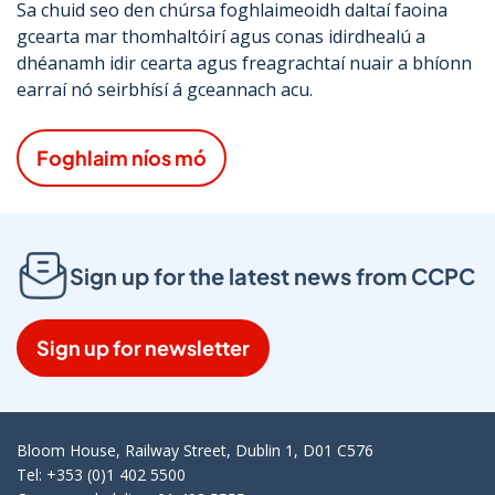
Sa chuid seo den chúrsa foghlaimeoidh daltaí faoina
gcearta mar thomhaltóirí agus conas idirdhealú a
dhéanamh idir cearta agus freagrachtaí nuair a bhíonn
earraí nó seirbhísí á gceannach acu.
Foghlaim níos mó
Sign up for the latest news from CCPC
Sign up for newsletter
Bloom House, Railway Street, Dublin 1, D01 C576
Tel: +353 (0)1 402 5500