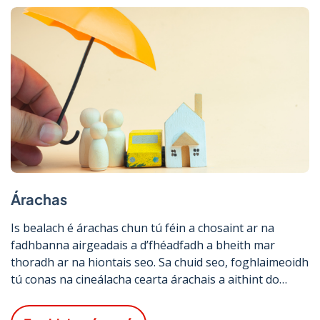
Árachas
Is bealach é árachas chun tú féin a chosaint ar na
fadhbanna airgeadais a d’fhéadfadh a bheith mar
thoradh ar na hiontais seo. Sa chuid seo, foghlaimeoidh
tú conas na cineálacha cearta árachais a aithint do
riachtanais phearsanta éagsúla.