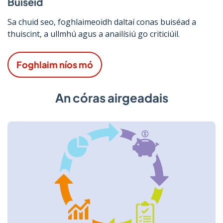
Buiséid
Sa chuid seo, foghlaimeoidh daltaí conas buiséad a
thuiscint, a ullmhú agus a anailísiú go criticiúil.
Foghlaim níos mó
An córas airgeadais