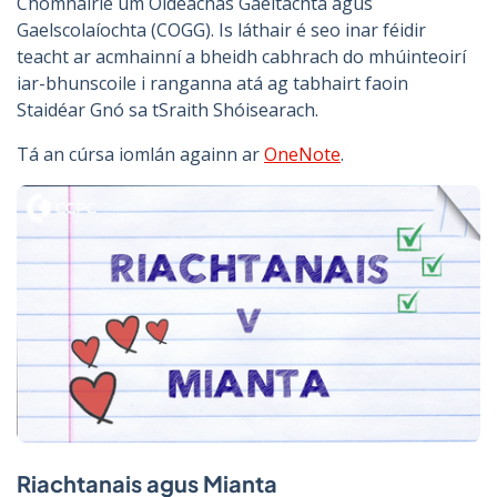
Chomhairle um Oideachas Gaeltachta agus
Gaelscolaíochta (COGG). Is láthair é seo inar féidir
teacht ar acmhainní a bheidh cabhrach do mhúinteoirí
iar-bhunscoile i ranganna atá ag tabhairt faoin
Staidéar Gnó sa tSraith Shóisearach.
Tá an cúrsa iomlán againn ar
OneNote
.
Riachtanais agus Mianta