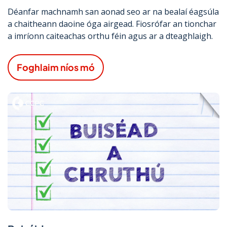
Déanfar machnamh san aonad seo ar na bealaí éagsúla
a chaitheann daoine óga airgead. Fiosrófar an tionchar
a imríonn caiteachas orthu féin agus ar a dteaghlaigh.
Foghlaim níos mó