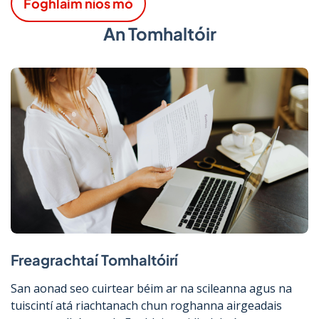
Foghlaim níos mó
An Tomhaltóir
Freagrachtaí Tomhaltóirí
San aonad seo cuirtear béim ar na scileanna agus na
tuiscintí atá riachtanach chun roghanna airgeadais