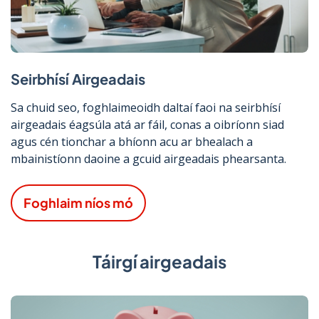
Seirbhísí Airgeadais
Sa chuid seo, foghlaimeoidh daltaí faoi na seirbhísí
airgeadais éagsúla atá ar fáil, conas a oibríonn siad
agus cén tionchar a bhíonn acu ar bhealach a
mbainistíonn daoine a gcuid airgeadais phearsanta.
Foghlaim níos mó
Táirgí airgeadais