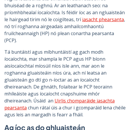
bhuiséad de a roghnú. Ar an leathanach seo: na
príomhbhealaí íocaíochta. Is féidir íoc as an ngluaisteán
le hairgead tirim nó le coigilteas, trí
iasacht phearsanta
,
nó trí roghanna airgeadais amhailcomhaontú
fruilcheannaigh (HP) nó plean conartha pearsanta
(PCP).
Tá buntáistí agus míbhuntáistí ag gach modh
íocaíochta, mar shampla le PCP agus HP bíonn
aisíocaíochtaí míosúil níos ísle ann, mar aon le
roghanna gluaisteáin níos úra, ach ní leatsa an
gluaisteán go dtí go n-íoctar as an íocaíocht
dheireanach. De ghnáth, folaítear le PCP teorainn
mhíleáiste agus íocaíocht cnapshuime mhór
dheireanach. Úsáid an
Uirlis chomparáide iasachta
pearsanta
chun rátaí úis a chur i gcomparáid lena chéile
agus leis an margadh is fearr a fháil.
Ag íoc as do ghluaisteán