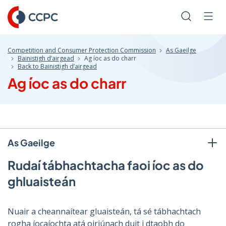
Skip
to
Search
Men
Content
Competition and Consumer Protection Commission
As Gaeilge
Bainistigh d’airgead
Ag íoc as do charr
Back to Bainistigh d’airgead
Ag íoc as do charr
As Gaeilge
Rudaí tábhachtacha faoi íoc as do
ghluaisteán
Nuair a cheannaítear gluaisteán, tá sé tábhachtach
rogha íocaíochta atá oiriúnach duit i dtaobh do