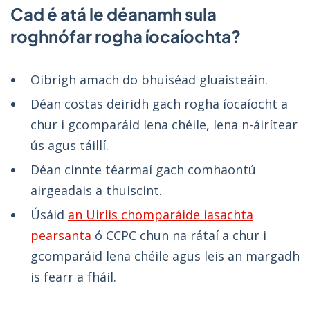
Cad é atá le déanamh sula
roghnófar rogha íocaíochta?
Oibrigh amach do bhuiséad gluaisteáin.
Déan costas deiridh gach rogha íocaíocht a
chur i gcomparáid lena chéile, lena n-áirítear
ús agus táillí.
Déan cinnte téarmaí gach comhaontú
airgeadais a thuiscint.
Úsáid
an Uirlis chomparáide iasachta
pearsanta
ó CCPC chun na rátaí a chur i
gcomparáid lena chéile agus leis an margadh
is fearr a fháil.