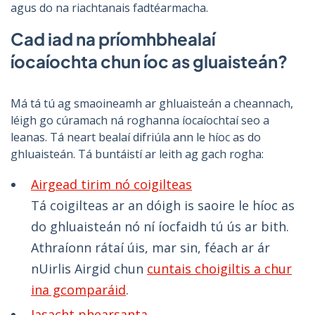
agus do na riachtanais fadtéarmacha.
Cad iad na príomhbhealaí
íocaíochta chun íoc as gluaisteán?
Má tá tú ag smaoineamh ar ghluaisteán a cheannach,
léigh go cúramach ná roghanna íocaíochtaí seo a
leanas. Tá neart bealaí difriúla ann le híoc as do
ghluaisteán. Tá buntáistí ar leith ag gach rogha:
Airgead tirim nó coigilteas
Tá coigilteas ar an dóigh is saoire le híoc as
do ghluaisteán nó ní íocfaidh tú ús ar bith.
Athraíonn rátaí úis, mar sin, féach ar ár
nUirlis Airgid chun
cuntais choigiltis a chur
ina gcomparáid
.
Iasacht phearsanta