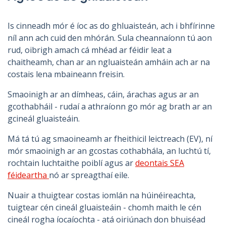
Is cinneadh mór é íoc as do ghluaisteán, ach i bhfírinne
níl ann ach cuid den mhórán. Sula cheannaíonn tú aon
rud, oibrigh amach cá mhéad ar féidir leat a
chaitheamh, chan ar an ngluaisteán amháin ach ar na
costais lena mbaineann freisin.
Smaoinigh ar an dímheas, cáin, árachas agus ar an
gcothabháil - rudaí a athraíonn go mór ag brath ar an
gcineál gluaisteáin.
Má tá tú ag smaoineamh ar fheithicil leictreach (EV), ní
mór smaoinigh ar an gcostas cothabhála, an luchtú tí,
rochtain luchtaithe poiblí agus ar
deontais SEA
féideartha
nó ar spreagthaí eile.
Nuair a thuigtear costas iomlán na húinéireachta,
tuigtear cén cineál gluaisteáin - chomh maith le cén
cineál rogha íocaíochta - atá oiriúnach don bhuiséad