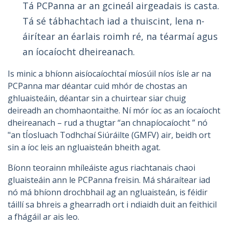
Tá PCPanna ar an gcineál airgeadais is casta.
Tá sé tábhachtach iad a thuiscint, lena n-
áirítear an éarlais roimh ré, na téarmaí agus
an íocaíocht dheireanach.
Is minic a bhíonn aisíocaíochtaí míosúil níos ísle ar na
PCPanna mar déantar cuid mhór de chostas an
ghluaisteáin, déantar sin a chuirtear siar chuig
deireadh an chomhaontaithe. Ní mór íoc as an íocaíocht
dheireanach – rud a thugtar “an chnapíocaíocht ” nó
"an tÍosluach Todhchaí Siúráilte (GMFV) air, beidh ort
sin a íoc leis an ngluaisteán bheith agat.
Bíonn teorainn mhíleáiste agus riachtanais chaoi
gluaisteáin ann le PCPanna freisin. Má sháraítear iad
nó má bhíonn drochbhail ag an ngluaisteán, is féidir
táillí sa bhreis a ghearradh ort i ndiaidh duit an feithicil
a fhágáil ar ais leo.