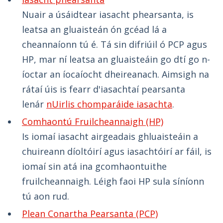
Nuair a úsáidtear iasacht phearsanta, is
leatsa an gluaisteán ón gcéad lá a
cheannaíonn tú é. Tá sin difriúil ó PCP agus
HP, mar ní leatsa an gluaisteáin go dtí go n-
íoctar an íocaíocht dheireanach. Aimsigh na
rátaí úis is fearr d'iasachtaí pearsanta
lenár
nUirlis chomparáide iasachta
.
Comhaontú Fruilcheannaigh (HP)
Is iomaí iasacht airgeadais ghluaisteáin a
chuireann díoltóirí agus iasachtóirí ar fáil, is
iomaí sin atá ina gcomhaontuithe
fruilcheannaigh. Léigh faoi HP sula síníonn
tú aon rud.
Plean Conartha Pearsanta (PCP)