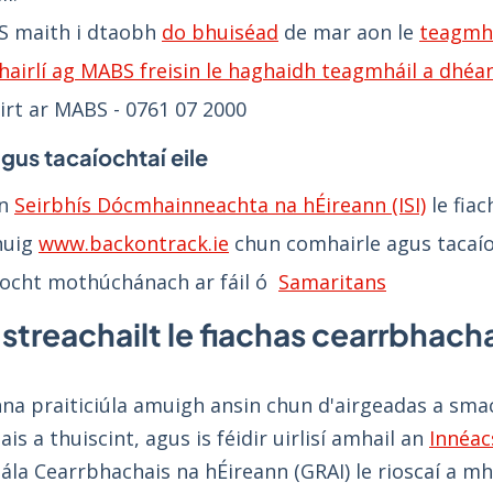
S maith i dtaobh
do bhuiséad
de mar aon le
teagmhá
airlí ag MABS freisin le haghaidh teagmháil a dhéa
airt ar MABS - 0761 07 2000
agus tacaíochtaí eile
nn
Seirbhís Dócmhainneachta na hÉireann (ISI)
le fiac
huig
www.backontrack.ie
chun comhairle agus tacaíoc
íocht mothúchánach ar fáil ó
Samaritans
streachailt le fiachas cearrbhachais
na praiticiúla amuigh ansin chun d'airgeadas a sma
is a thuiscint, agus is féidir uirlisí amhail an
Innéac
ála Cearrbhachais na hÉireann (GRAI) le rioscaí a m