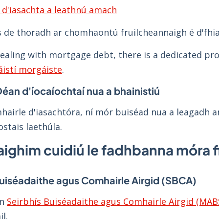
d'iasachta a leathnú amach
s de thoradh ar chomhaontú fruilcheannaigh é d'fhi
dealing with mortgage debt, there is a dedicated p
áistí morgáiste
.
éan d'íocaíochtaí nua a bhainistiú
hairle d'iasachtóra, ní mór buiséad nua a leagadh 
stais laethúla.
aighim cuidiú le fadhbanna móra f
Buiséadaithe agus Comhairle Airgid (SBCA)
nn
Seirbhís Buiséadaithe agus Comhairle Airgid (MAB
il.