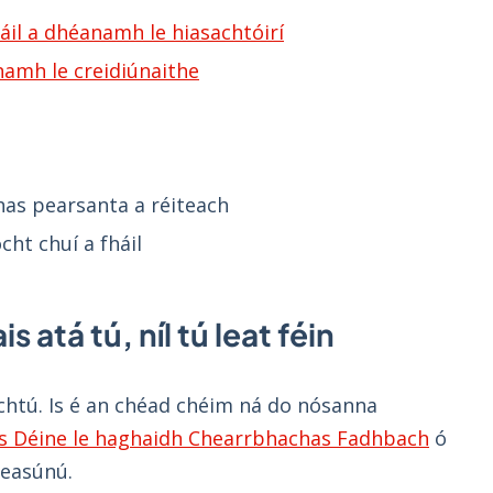
il a dhéanamh le hiasachtóirí
namh le creidiúnaithe
has pearsanta a réiteach
ht chuí a fháil
 atá tú, níl tú leat féin
chtú. Is é an chéad chéim ná do nósanna
s Déine le haghaidh Chearrbhachas Fadhbach
ó
heasúnú.