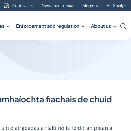
Contact us
News and media
Mergers
As Gaeilge
es
Enforcement and regulation
About us
Sea
íomhaíochta fiachais de chuid
in d'airgeadas a rialú nó is féidir an plean a