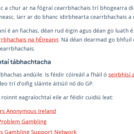
osc a chur ar na fógraí cearrbhachais trí bhogearra d
easc. Iarr ar do bhanc idirbhearta cearrbhachais a 
ní é an fiachas, déan rud éigin agus déan go luath é 
arrbhachais na hÉireann
. Ná déan dearmad go bhfuil c
cearrbhachais.
htaí tábhachtacha
bhachas andúile. Is féidir cóireáil a fháil ó
seirbhísí 
o trí d'oifig sláinte áitiúil nó do GP.
roinnt eagraíochtaí eile ar féidir cuidiú leat:
rs Anonymous Ireland
 Problem Gambling
s Gambling Support Network