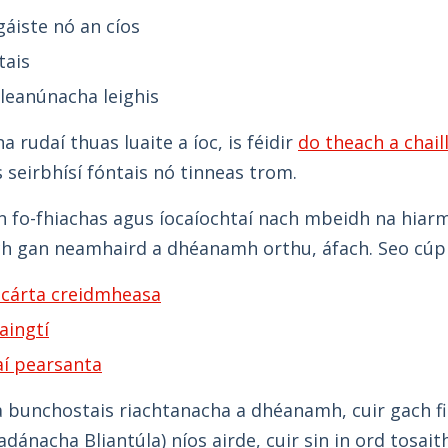
áiste nó an cíos
tais
 leanúnacha leighis
a rudaí thuas luaite a íoc, is féidir
do theach a chaill
 seirbhísí fóntais nó tinneas trom.
n fo-fhiachas agus íocaíochtaí nach mbeidh na hiarmh
h gan neamhaird a dhéanamh orthu, áfach. Seo cúpl
 cárta creidmheasa
aingtí
aí pearsanta
a bunchostais riachtanacha a dhéanamh, cuir gach fia
adánacha Bliantúla) níos airde, cuir sin in ord tosai