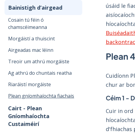
úsáid le fi
Bainistigh d’airgead
aisíocaíoc
Cosain tú féin ó
híocaíochta
chamscéimeanna
Buiséadait
Morgáistí a thuiscint
backontrac
Airgeadas mac léinn
Plean 
Treoir um athrú morgáiste
Ag athrú do chuntais reatha
Cuidíonn P
Riaráistí morgáiste
chur ar bo
Plean gníomhaíochta fiachais
Céim 1 - D
Cairt - Plean
Cuir in ord
Gníomhaíochta
híocaíochta
Custaiméirí
d'fhiachas