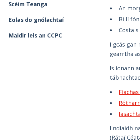
Scéim Teanga
An morg
Billí fón
Eolas do gnólachtaí
Costais
Maidir leis an CCPC
I gcás gan n
gearrtha as
Is ionann a
tábhachtac
Fiachas
Rótharr
Iasacht
I ndiaidh n
(Rátaí Céat