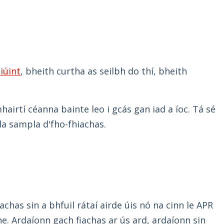
iúint
, bheith curtha as seilbh do thí, bheith
airtí céanna bainte leo i gcás gan iad a íoc. Tá sé
a sampla d'fho-fhiachas.
chas sin a bhfuil rátaí airde úis nó na cinn le APR
the. Ardaíonn gach fiachas ar ús ard, ardaíonn sin