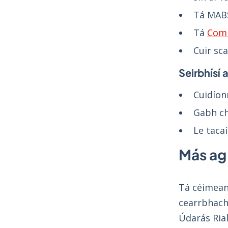
Tá MAB
Tá
Comh
Cuir sc
Seirbhísí 
Cuidío
Gabh c
Le taca
Más ag 
Tá céimean
cearrbhacha
Údarás Rial