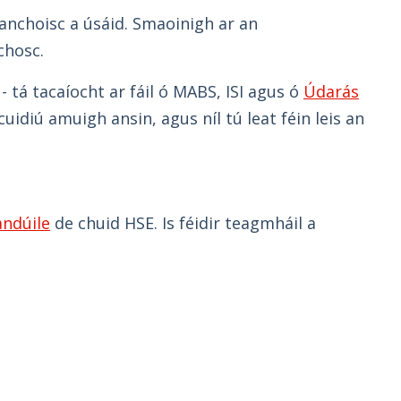
ianchoisc a úsáid. Smaoinigh ar an
chosc.
- tá tacaíocht ar fáil ó MABS, ISI agus ó
Údarás
uidiú amuigh ansin, agus níl tú leat féin leis an
andúile
de chuid HSE. Is féidir teagmháil a