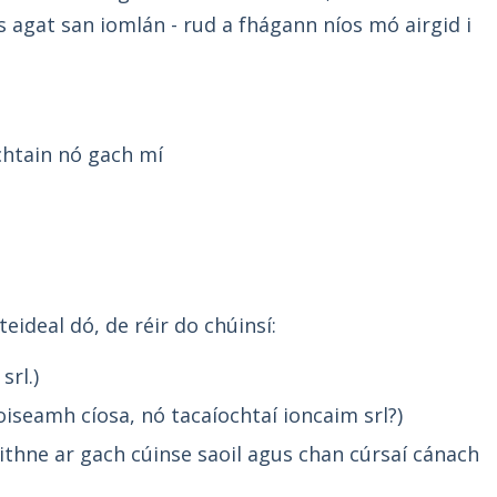
 ús agat san iomlán - rud a fhágann níos mó airgid i
achtain nó gach mí
teideal dó, de réir do chúinsí:
srl.)
oiseamh cíosa, nó tacaíochtaí ioncaim srl?)
ithne ar gach cúinse saoil agus chan cúrsaí cánach