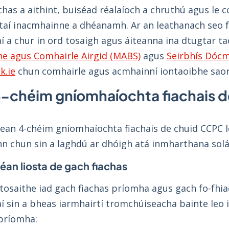
achas a aithint, buiséad réalaíoch a chruthú agus le
htaí inacmhainne a dhéanamh. Ar an leathanach seo f
í a chur in ord tosaigh agus áiteanna ina dtugtar t
he agus Comhairle Airgid (MABS)
agus
Seirbhís Dócm
k.ie
chun comhairle agus acmhainní iontaoibhe saor i
4-chéim gníomhaíochta fiachais 
lean 4-chéim gníomhaíochta fiachais de chuid CCPC l
nn chun sin a laghdú ar dhóigh atá inmharthana sol
éan liosta de gach fiachas
 tosaithe iad gach fiachas príomha agus gach fo-fhi
í sin a bheas iarmhairtí tromchúiseacha bainte leo i
 príomha: