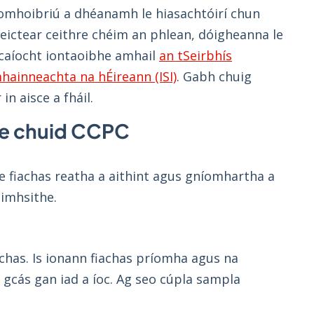
 comhoibriú a dhéanamh le hiasachtóirí chun
eictear ceithre chéim an phlean, dóigheanna le
acaíocht iontaoibhe amhail
an tSeirbhís
hainneachta na hÉireann (ISI)
. Gabh chuig
n aisce a fháil.
de chuid CCPC
e fiachas reatha a aithint agus gníomhartha a
áimhsithe.
achas. Is ionann fiachas príomha agus na
 gcás gan iad a íoc. Ag seo cúpla sampla