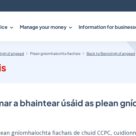
ice
Manage your money
Information for business
tigh d’airgead
Plean gníomhaíochta fiachais
Back to Bainistigh d’airgead
is
ar a bhaintear úsáid as plean gn
ean gníomhaíochta fiachais de chuid CCPC, cuidíonn s