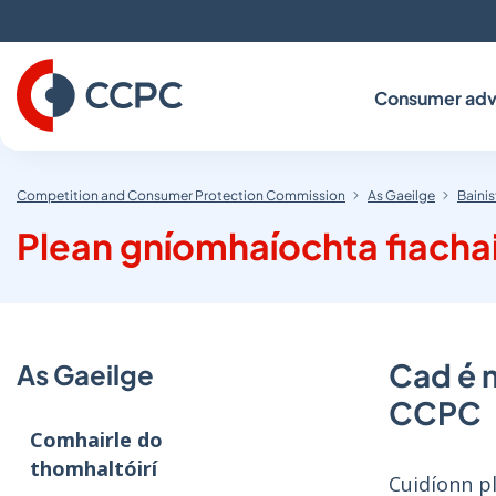
Skip
to
Content
Consumer adv
Competition and Consumer Protection Commission
As Gaeilge
Bainis
Plean gníomhaíochta fiacha
Cad é m
As Gaeilge
CCPC
Comhairle do
thomhaltóirí
Cuidíonn pl