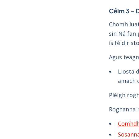
Céim 3 - D
Chomh luat
sin Ná fan 
is féidir s
Agus teagmh
Liosta 
amach c
Pléigh rog
Roghanna ré
Comhdhl
Sosanna