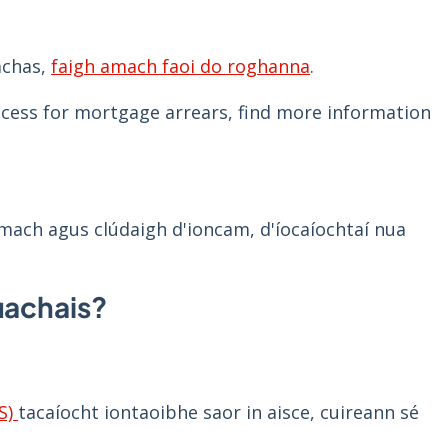
achas,
faigh amach faoi do roghanna
.
rocess for mortgage arrears, find more information
amach agus clúdaigh d'ioncam, d'íocaíochtaí nua
iachais?
S)
tacaíocht iontaoibhe saor in aisce, cuireann sé