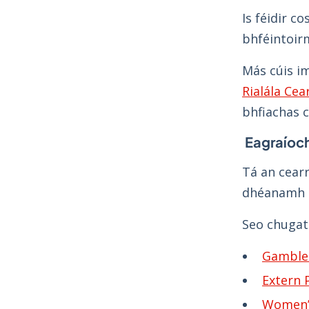
Is féidir c
bhféintoirm
Más cúis im
Rialála Ce
bhfiachas 
Eagraíoc
Tá an cearr
dhéanamh le
Seo chugat 
Gamble
Extern
Women’