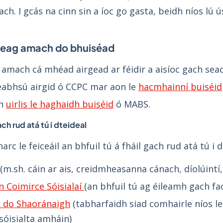
rach. I gcás na cinn sin a íoc go gasta, beidh níos lú
Leag amach do bhuiséad
 amach cá mhéad airgead ar féidir a aisíoc gach se
eabhsú airgid ó CCPC mar aon le
hacmhainní buiséid
an
uirlis le haghaidh buiséid
ó MABS.
ch rud atá tú i dteideal
rc le feiceáil an bhfuil tú á fháil gach rud atá tú i d
(m.sh. cáin ar ais, creidmheasanna cánach, díolúintí, 
n Coimirce Sóisialaí
(an bhfuil tú ag éileamh gach fa
s do Shaoránaigh
(tabharfaidh siad comhairle níos le
sóisialta amháin)