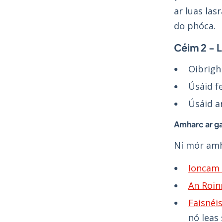
ar luas las
do phóca.
Céim 2 - 
Oibrigh
Úsáid f
Úsáid 
Amharc ar ga
Ní mór amha
Ioncam
An Roin
Faisnéi
nó leas 