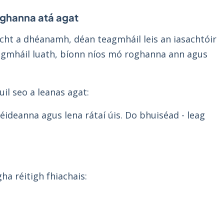
roghanna atá agat
ht a dhéanamh, déan teagmháil leis an iasachtóir
teagmháil luath, bíonn níos mó roghanna ann agus
il seo a leanas agat:
éideanna agus lena rátaí úis. Do bhuiséad - leag
ha réitigh fhiachais: