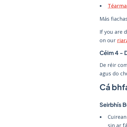
Téarma 
Más fiacha
If you are 
on our
riar
Céim 4 - D
De réir com
agus do cho
Cá bhf
Seirbhís 
Cuirea
sin ar fá