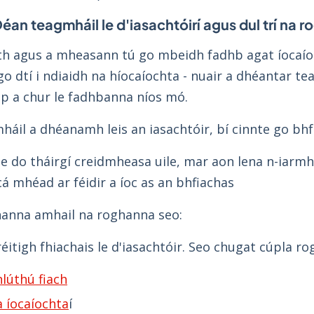
éan teagmháil le d'iasachtóirí agus dul trí na 
h agus a mheasann tú go mbeidh fadhb agat íocaíoc
go dtí i ndiaidh na híocaíochta - nuair a dhéantar 
top a chur le fadhbanna níos mó.
áil a dhéanamh leis an iasachtóir, bí cinnte go bhfu
de do tháirgí creidmheasa uile, mar aon lena n-iarmh
á mhéad ar féidir a íoc as an bhfiachas
hanna amhail na roghanna seo:
itigh fhiachais le d'iasachtóir. Seo chugat cúpla rog
úthú fiach
 íocaíochta
í